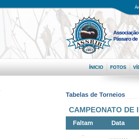
Ár
Associação
Pássaro de 
ÍNICIO
FOTOS
VÍ
.
Tabelas de Torneios
CAMPEONATO DE I
Faltam
Data
-