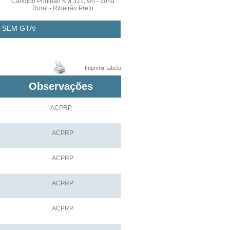
Cândido Portinari KM 321, s/n - Zona
Rural - Ribeirão Preto
 SEM GTA!
Imprimir tabela
Observações
ACPRP -
ACPRP
ACPRP
ACPRP
ACPRP