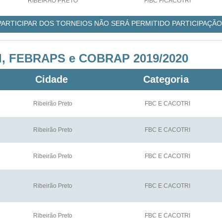
RIBEIRÃO PRETO
F/BC F/CACOTRI
 PARTICIPAR DOS TORNEIOS NÃO SERÁ PERMITIDO PARTICIPAÇÃO
al, FEBRAPS e COBRAP 2019/2020
Cidade
Categoria
Ribeirão Preto
FBC E CACOTRI
Ribeirão Preto
FBC E CACOTRI
Ribeirão Preto
FBC E CACOTRI
Ribeirão Preto
FBC E CACOTRI
Ribeirão Preto
FBC E CACOTRI