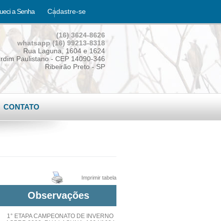
ueci a Senha
Cadastre-se
(16) 3624-8626
whatsapp (16) 99213-8318
Rua Laguna, 1604 e 1624
rdim Paulistano - CEP 14090-346
Ribeirão Preto - SP
CONTATO
Imprimir tabela
Observações
1° ETAPA CAMPEONATO DE INVERNO