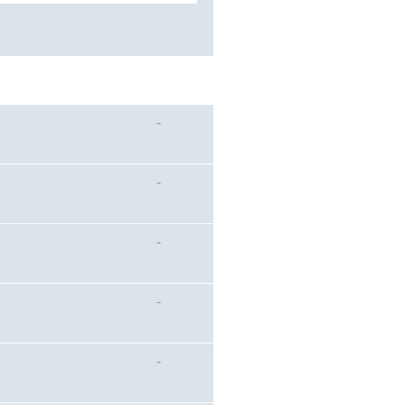
-
-
-
-
-