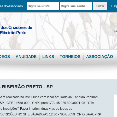
ea do Associado
Esq
 dos Criadores de
Ja
Ribeirão Preto
DEOS
ANUIDADE
LINKS
TORNEIOS
ASSOCIAÇÃO
 RIBEIRÃO PRETO - SP
á realizado no Iate Clube com locação: Rodovia Candido Portinari
 - SP - CEP 14680-000 - CNPJ para GTA: 45.229.820/0001-98- "GTA
de inscrições". Favor imprimir duas vias de todos os
SCRIÇÕES NO SITE SÁBADO AS 12:30 - NO ESCRITÓRIO DA ACPRP