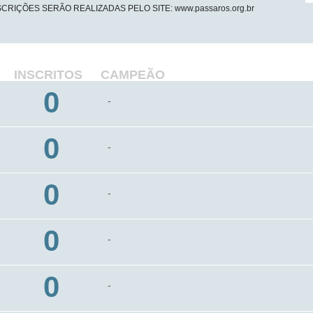
SCRIÇÕES SERÃO REALIZADAS PELO SITE: www.passaros.org.br
INSCRITOS
CAMPEÃO
0
-
0
-
0
-
0
-
0
-