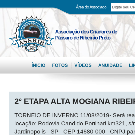
Área do Associado
Associação dos Criadores de
Pássaro de Ribeirão Preto
ÍNICIO
FOTOS
VÍDEOS
ANUIDADE
LI
.
2° ETAPA ALTA MOGIANA RIBEI
TORNEIO DE INVERNO 11/08/2019- Será reali
locação: Rodovia Candido Portinari km321, s/n
Jardinopolis - SP - CEP 14680-000 - CNPJ pa