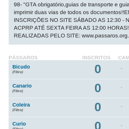
98- "GTA obrigatório,guias de transporte e gui
imprimir duas vias de todos os document
INSCRIÇÕES NO SITE SÁBADO AS 12:30 -
ACPRP ATÉ SEXTA FEIRA AS 12:00 HORA
REALIZADAS PELO SITE: www.passaros.org.
PÁSSAROS
INSCRITOS
CA
0
Bicudo
-
(Fibra)
0
Canario
-
(Fibra)
0
Coleira
-
(Fibra)
0
Curio
-