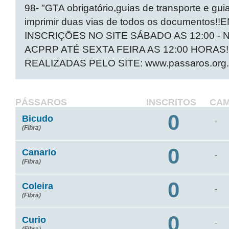
98- "GTA obrigatório,guias de transporte e gui
imprimir duas vias de todos os document
INSCRIÇÕES NO SITE SÁBADO AS 12:00 -
ACPRP ATÉ SEXTA FEIRA AS 12:00 HORA
REALIZADAS PELO SITE: www.passaros.org.
PÁSSAROS
INSCRITOS
CA
0
Bicudo
-
(Fibra)
0
Canario
-
(Fibra)
0
Coleira
-
(Fibra)
0
Curio
-