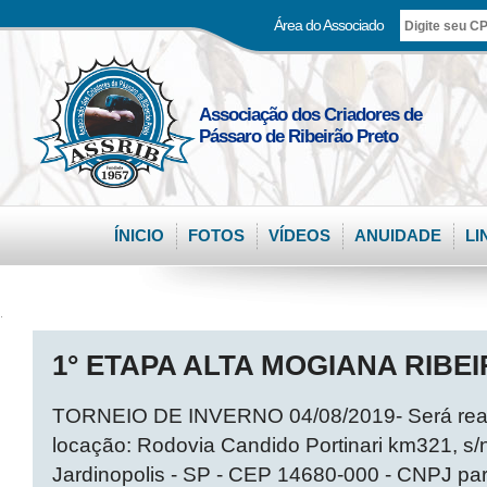
Área do Associado
Associação dos Criadores de
Pássaro de Ribeirão Preto
ÍNICIO
FOTOS
VÍDEOS
ANUIDADE
LI
.
1° ETAPA ALTA MOGIANA RIBEI
TORNEIO DE INVERNO 04/08/2019- Será reali
locação: Rodovia Candido Portinari km321, s/n
Jardinopolis - SP - CEP 14680-000 - CNPJ pa