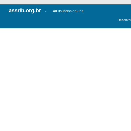
assrib.org.br
40
usuários on-line
-
Desenvol