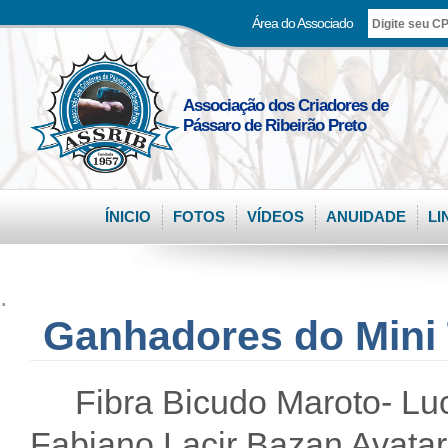
Área do Associado
Associação dos Criadores de
Pássaro de Ribeirão Preto
ÍNICIO
FOTOS
VÍDEOS
ANUIDADE
LI
.
Ganhadores do Mini 
Fibra Bicudo Maroto- Luc
Fabiano Lacir Bazan Avatar-