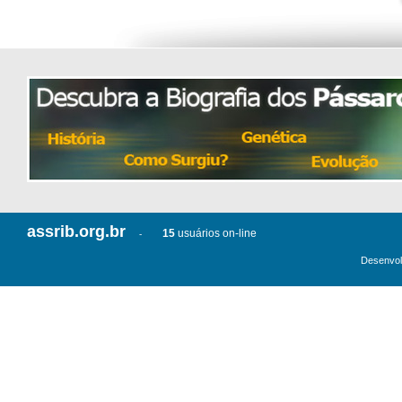
assrib.org.br
15
usuários on-line
-
Desenvol