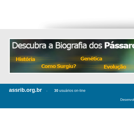
assrib.org.br
30
usuários on-line
-
Desenvol