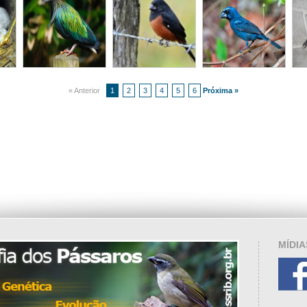
« Anterior
1
2
3
4
5
6
Próxima »
MÍDIA