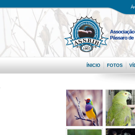
Ár
Associação
Pássaro de 
ÍNICIO
FOTOS
VÍ
.