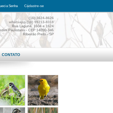
ueci a Senha
Cadastre-se
(16) 3624-8626
whatsapp (16) 99213-8318
Rua Laguna, 1604 e 1624
rdim Paulistano - CEP 14090-346
Ribeirão Preto - SP
CONTATO