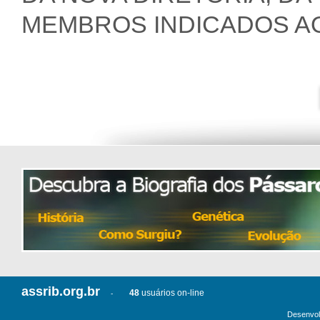
MEMBROS INDICADOS AO
assrib.org.br
48
usuários on-line
-
Desenvol