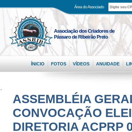
Área do Associado
Associação dos Criadores de
Pássaro de Ribeirão Preto
ÍNICIO
FOTOS
VÍDEOS
ANUIDADE
LI
.
ASSEMBLÉIA GERAL
CONVOCAÇÃO ELEI
DIRETORIA ACPRP 03