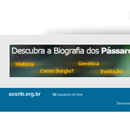
assrib.org.br
50
usuários on-line
-
Desenvol