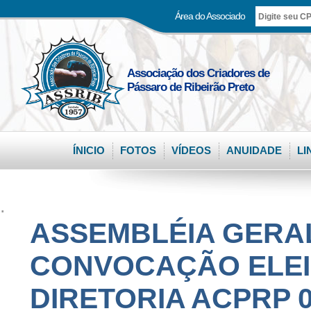
Área do Associado
Associação dos Criadores de
Pássaro de Ribeirão Preto
ÍNICIO
FOTOS
VÍDEOS
ANUIDADE
LI
.
ASSEMBLÉIA GERAL
CONVOCAÇÃO ELEI
DIRETORIA ACPRP 03